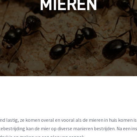
MIEREN
nd lastig, ze komen overal en vooral als de mieren in huis komen is
ebestrijding kan de mier op diverse manieren bestrijden. Na een insp